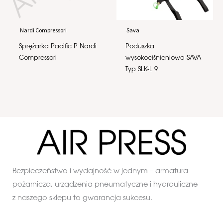
Nardi Compressori
Sava
Sprężarka Pacific P Nardi
Poduszka
Compressori
wysokociśnieniowa SAVA
Typ SLK-L 9
Bezpieczeństwo i wydajność w jednym – armatura
pożarnicza, urządzenia pneumatyczne i hydrauliczne
z naszego sklepu to gwarancja sukcesu.