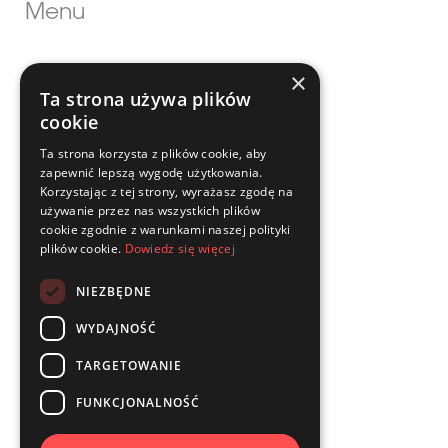
Menu
×
Ratownictwo
Ta strona używa plików
cookie
Straż pożarna
Ta strona korzysta z plików cookie, aby
Przemysł
zapewnić lepszą wygodę użytkowania.
Korzystając z tej strony, wyrażasz zgodę na
Medycyna i higiena
używanie przez nas wszystkich plików
cookie zgodnie z warunkami naszej polityki
Pliki do pobrania
plików cookie.
Dowiedz się więcej
Adres
NIEZBĘDNE
WYDAJNOŚĆ
ul. Pisankowa 1, 45-841 Opole
TARGETOWANIE
tel.:
+48 77 402 42 60
FUNKCJONALNOŚĆ
e-mail: info@airpress.com.pl