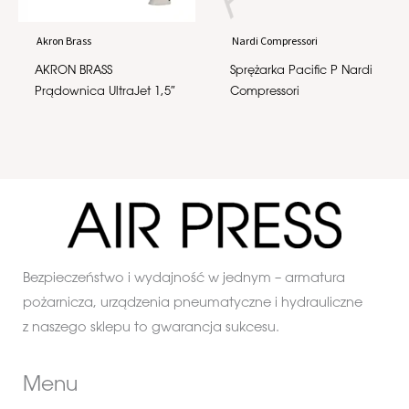
Akron Brass
Nardi Compressori
AKRON BRASS
Sprężarka Pacific P Nardi
Prądownica UltraJet 1,5″
Compressori
Bezpieczeństwo i wydajność w jednym – armatura
pożarnicza, urządzenia pneumatyczne i hydrauliczne
z naszego sklepu to gwarancja sukcesu.
Menu