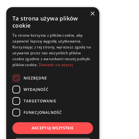
×
Ratownictwo
Ta strona używa plików
cookie
Straż pożarna
Ta strona korzysta z plików cookie, aby
Przemysł
zapewnić lepszą wygodę użytkowania.
Korzystając z tej strony, wyrażasz zgodę na
Medycyna i higiena
używanie przez nas wszystkich plików
cookie zgodnie z warunkami naszej polityki
Pliki do pobrania
plików cookie.
Dowiedz się więcej
Adres
NIEZBĘDNE
WYDAJNOŚĆ
ul. Pisankowa 1, 45-841 Opole
TARGETOWANIE
tel.:
+48 77 402 42 60
FUNKCJONALNOŚĆ
e-mail: info@airpress.com.pl
AKCEPTUJ WSZYSTKIE
F
I