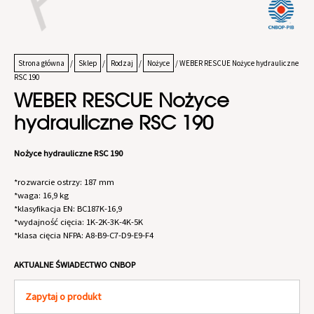
Strona główna
/
Sklep
/
Rodzaj
/
Nożyce
/ WEBER RESCUE Nożyce hydrauliczne
RSC 190
WEBER RESCUE Nożyce
hydrauliczne RSC 190
Nożyce hydrauliczne RSC 190
*rozwarcie ostrzy: 187 mm
*waga: 16,9 kg
*klasyfikacja EN: BC187K-16,9
*wydajność cięcia: 1K-2K-3K-4K-5K
*klasa cięcia NFPA: A8-B9-C7-D9-E9-F4
AKTUALNE ŚWIADECTWO CNBOP
Zapytaj o produkt